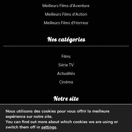
Meilleurs Films d'Aventure
Meilleurs Films d'Action
Meilleurs Films d'Horreur
Nos catégories
Films
Série TV
Actualités
Cinéma
Notre site
Nous utilisons des cookies pour vous offrir la meilleure
Amoureux des films et du ciné sans parler des série TV voici
expérience sur notre site.
votre site qui partage toutes les nouveautés
You can find out more about which cookies we are using or
switch them off in
settings
.