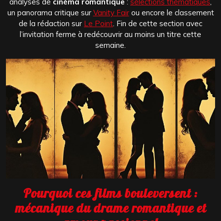
analyses de
cinéma romantique
:
sélections thématiques
,
un panorama critique sur
Vanity Fair
ou encore le classement
de la rédaction sur
Le Point
. Fin de cette section avec
l’invitation ferme à redécouvrir au moins un titre cette
semaine.
Pourquoi ces films bouleversent :
mécanique du drame romantique et