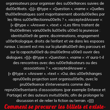
organisateurs pour organiser des su00e9ances suivies de
du00e9bats. »}},{« @type »: »Question », »name »: »Quelles
thu00e9matiques sont majoritairement abordu00e9es par
les films su00e9lectionnu00e9s ? », »acceptedAnswer »:
{« @type »: »Answer », »text »: »Les films traitent de
thu00e8mes variu00e9s liu00e9s u00e0 la jeunesse :
identitu00e9 de genre, discriminations, engagement
u00e9cologique, droits de l’enfant et vie dans les espaces
ruraux. L’accent est mis sur la pluralitu00e9 des parcours et
sur la capacitu00e9 du cinu00e9ma u00e0 ouvrir des
dialogues. »}},{« @type »: »Question », »name »: »Y aura-t-il
des rencontres avec des ru00e9alisateurs ou des
associations ? », »acceptedAnswer »:
{« @type »: »Answer », »text »: »Oui, des u00e9changes
apru00e8s projection sont organisu00e9s, avec la
pru00e9sence d’intervenants comme des
repru00e9sentants d’associations (par exemple Enfance et
Partage) et des auteurs invitu00e9s, afin de prolonger la
discussion et de relier la fiction au terrain. »}}]}
Comment se procurer les billets et existe-