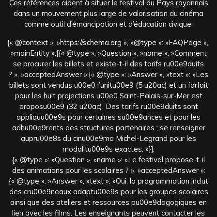
Ces références aident à situer le festival du Pays royannais
dans un mouvement plus large de valorisation du cinéma
comme outil d’émancipation et d’éducation civique.
{« @context »: »https://schema.org », »@type »: »FAQPage »,
»mainEntity »:[{« @type »: »Question », »name »: »Comment
se procurer les billets et existe-t-il des tarifs ru00e9duits
? », »acceptedAnswer »:{« @type »: »Answer », »text »: »Les
billets sont vendus u00e0 l’unitu00e9 (5 u20ac) et un forfait
pour les huit projections u00e0 Saint-Palais-sur-Mer est
proposu00e9 (32 u20ac). Des tarifs ru00e9duits sont
appliquu00e9s pour certaines su00e9ances et pour les
adhu00e9rents des structures partenaires ; se renseigner
aupru00e8s du cinu00e9ma Michel-Legrand pour les
modalitu00e9s exactes. »}},
{« @type »: »Question », »name »: »Le festival propose-t-il
des animations pour les scolaires ? », »acceptedAnswer »:
{« @type »: »Answer », »text »: »Oui, la programmation inclut
des cru00e9neaux adaptu00e9s pour les groupes scolaires
ainsi que des ateliers et ressources pu00e9dagogiques en
lien avec les films. Les enseignants peuvent contacter les