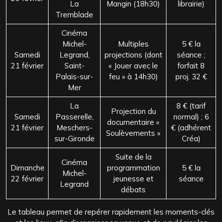
La
Mangin (18h30)
librairie)
Tremblade
Cinéma
Michel-
Multiples
5 € la
Samedi
Legrand,
projections (dont
séance ;
21 février
Saint-
« Jouer avec le
forfait 8
Palais-sur-
feu » à 14h30)
proj. 32 €
Mer
La
8 € (tarif
Projection du
Samedi
Passerelle,
normal) ; 6
documentaire «
21 février
Meschers-
€ (adhérent
Soulèvements »
sur-Gironde
Créa)
Suite de la
Cinéma
Dimanche
programmation
5 € la
Michel-
22 février
jeunesse et
séance
Legrand
débats
Le tableau permet de repérer rapidement les moments-clés