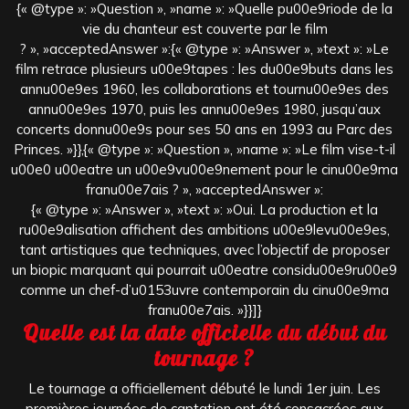
{« @type »: »Question », »name »: »Quelle pu00e9riode de la
vie du chanteur est couverte par le film
? », »acceptedAnswer »:{« @type »: »Answer », »text »: »Le
film retrace plusieurs u00e9tapes : les du00e9buts dans les
annu00e9es 1960, les collaborations et tournu00e9es des
annu00e9es 1970, puis les annu00e9es 1980, jusqu’aux
concerts donnu00e9s pour ses 50 ans en 1993 au Parc des
Princes. »}},{« @type »: »Question », »name »: »Le film vise-t-il
u00e0 u00eatre un u00e9vu00e9nement pour le cinu00e9ma
franu00e7ais ? », »acceptedAnswer »:
{« @type »: »Answer », »text »: »Oui. La production et la
ru00e9alisation affichent des ambitions u00e9levu00e9es,
tant artistiques que techniques, avec l’objectif de proposer
un biopic marquant qui pourrait u00eatre considu00e9ru00e9
comme un chef-d’u0153uvre contemporain du cinu00e9ma
franu00e7ais. »}}]}
Quelle est la date officielle du début du
tournage ?
Le tournage a officiellement débuté le lundi 1er juin. Les
premières journées de captation ont été consacrées aux