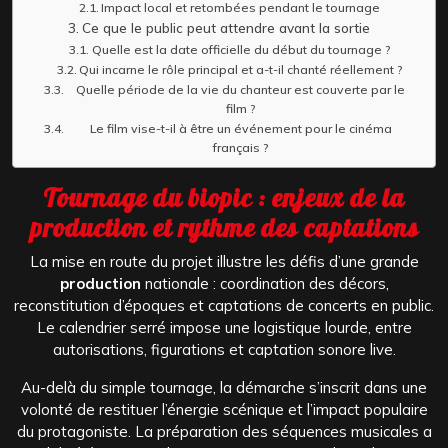
Impact local et retombées pendant le tournage
Ce que le public peut attendre avant la sortie
Quelle est la date officielle du début du tournage ?
Qui incarne le rôle principal et a-t-il chanté réellement ?
Quelle période de la vie du chanteur est couverte par le
film ?
Le film vise-t-il à être un événement pour le cinéma
français ?
Tournage du biopic : enjeux de la
production et rythme des captations
La mise en route du projet illustre les défis d’une grande
production
nationale : coordination des décors,
reconstitution d’époques et captations de concerts en public.
Le calendrier serré impose une logistique lourde, entre
autorisations, figurations et captation sonore live.
Au-delà du simple tournage, la démarche s’inscrit dans une
volonté de restituer l’énergie scénique et l’impact populaire
du protagoniste. La préparation des séquences musicales a