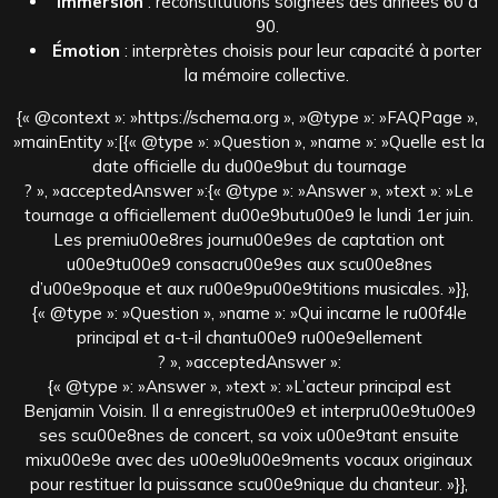
Immersion
: reconstitutions soignées des années 60 à
90.
Émotion
: interprètes choisis pour leur capacité à porter
la mémoire collective.
{« @context »: »https://schema.org », »@type »: »FAQPage »,
»mainEntity »:[{« @type »: »Question », »name »: »Quelle est la
date officielle du du00e9but du tournage
? », »acceptedAnswer »:{« @type »: »Answer », »text »: »Le
tournage a officiellement du00e9butu00e9 le lundi 1er juin.
Les premiu00e8res journu00e9es de captation ont
u00e9tu00e9 consacru00e9es aux scu00e8nes
d’u00e9poque et aux ru00e9pu00e9titions musicales. »}},
{« @type »: »Question », »name »: »Qui incarne le ru00f4le
principal et a-t-il chantu00e9 ru00e9ellement
? », »acceptedAnswer »:
{« @type »: »Answer », »text »: »L’acteur principal est
Benjamin Voisin. Il a enregistru00e9 et interpru00e9tu00e9
ses scu00e8nes de concert, sa voix u00e9tant ensuite
mixu00e9e avec des u00e9lu00e9ments vocaux originaux
pour restituer la puissance scu00e9nique du chanteur. »}},