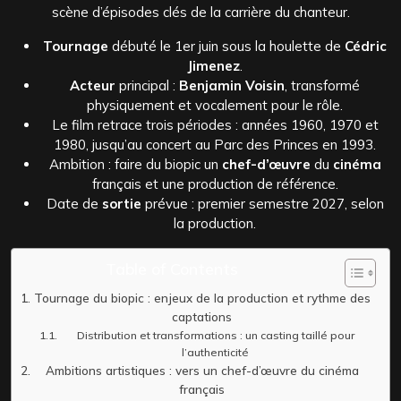
scène d’épisodes clés de la carrière du chanteur.
Tournage
débuté le 1er juin sous la houlette de
Cédric
Jimenez
.
Acteur
principal :
Benjamin Voisin
, transformé
physiquement et vocalement pour le rôle.
Le film retrace trois périodes : années 1960, 1970 et
1980, jusqu’au concert au Parc des Princes en 1993.
Ambition : faire du biopic un
chef-d’œuvre
du
cinéma
français et une production de référence.
Date de
sortie
prévue : premier semestre 2027, selon
la production.
Table of Contents
Tournage du biopic : enjeux de la production et rythme des
captations
Distribution et transformations : un casting taillé pour
l’authenticité
Ambitions artistiques : vers un chef-d’œuvre du cinéma
français