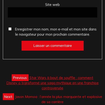
Site web
Enregistrer mon nom, mon e-mail et mon site dans
le navigateur pour mon prochain commentaire.
Navigation
Previous:
Star Wars à bout de souffle : comment
de
Disney a transformé une saga mythique en une franchise
l’article
controversée
Next:
Jason Momoa : l’année la plus marquante et explosive
de sa carrière