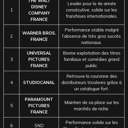
THE WALT
Leader pour la 4e année
DISNEY
1
consécutive, solide sur les
COMPANY
franchises internationales.
FRANCE
Performance stable malgré
WARNER BROS.
2
l’absence de très gros succès
FRANCE
nationaux.
UNIVERSAL
Bonne exploitation des titres
3
PICTURES
familiaux et comédies grand
FRANCE
public.
Retrouve la couronne des
4
STUDIOCANAL
distributeurs tricolores grâce à
un catalogue fort.
PARAMOUNT
Maintien de sa place sur les
5
PICTURES
marchés de niche.
FRANCE
Performance solide sur les
6
SND