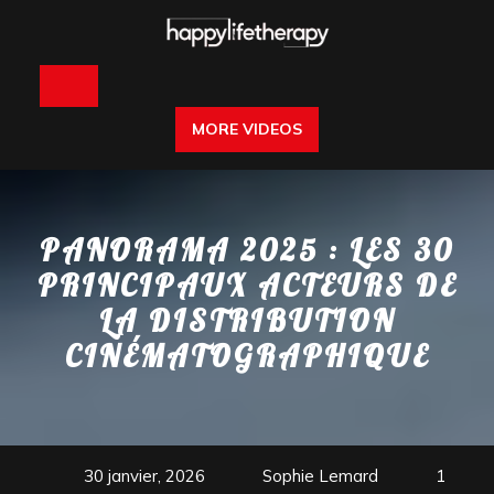
Skip
to
content
Open
MORE VIDEOS
Button
PANORAMA 2025 : LES 30
PRINCIPAUX ACTEURS DE
LA DISTRIBUTION
CINÉMATOGRAPHIQUE
30 janvier, 2026
Sophie Lemard
1