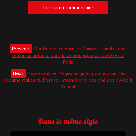
Navigation
Previous:
Montauban célèbre les Saisons Hanabi : une
de
immersion intense dans le cinéma japonais au CGR Le
l’article
Paris
Next:
Haute-Saône : 70 jeunes jurés pour évaluer les
documentaires du Festival international des cinémas d’Asie à
Vesoul
Dans le même style