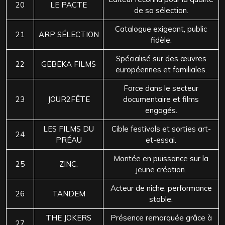
20
LE PACTE
de sa sélection.
Catalogue exigeant, public
21
ARP SÉLECTION
fidèle.
Spécialisé sur des œuvres
22
GEBEKA FILMS
européennes et familiales.
Force dans le secteur
23
JOUR2FÊTE
documentaire et films
engagés.
LES FILMS DU
Cible festivals et sorties art-
24
PRÉAU
et-essai.
Montée en puissance sur la
25
ZINC.
jeune création.
Acteur de niche, performance
26
TANDEM
stable.
THE JOKERS
Présence remarquée grâce à
27