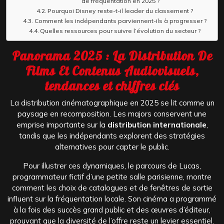
de fréquentation en 2025 ?
Pourquoi Disney reste-t-il leader du classement ?
Comment les indépendants parviennent-ils à progresser ?
Quelles ressources pour suivre l’évolution du secteur ?
Panorama 2025 : La Distribution De
Films Et Contenus Audiovisuels,
tendances et chiffres clés
La distribution cinématographique en 2025 se lit comme un
paysage en recomposition. Les majors conservent une
emprise importante sur la
distribution internationale
,
tandis que les indépendants explorent des stratégies
alternatives pour capter le public.
Pour illustrer ces dynamiques, le parcours de Lucas,
programmateur fictif d’une petite salle parisienne, montre
comment les choix de catalogues et de fenêtres de sortie
influent sur la fréquentation locale. Son cinéma a programmé
à la fois des succès grand public et des œuvres d’éditeur,
prouvant que la diversité de l’offre reste un levier essentiel.