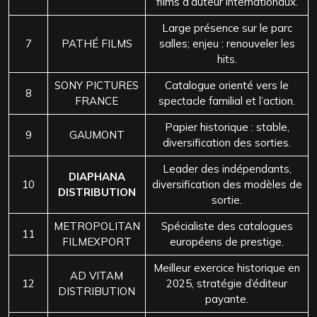
films d’auteur internationaux.
Large présence sur le parc
7
PATHÉ FILMS
salles; enjeu : renouveler les
hits.
SONY PICTURES
Catalogue orienté vers le
8
FRANCE
spectacle familial et l’action.
Papier historique : stable,
9
GAUMONT
diversification des sorties.
Leader des indépendants,
DIAPHANA
10
diversification des modèles de
DISTRIBUTION
sortie.
METROPOLITAN
Spécialiste des catalogues
11
FILMEXPORT
européens de prestige.
Meilleur exercice historique en
AD VITAM
12
2025, stratégie d’éditeur
DISTRIBUTION
payante.