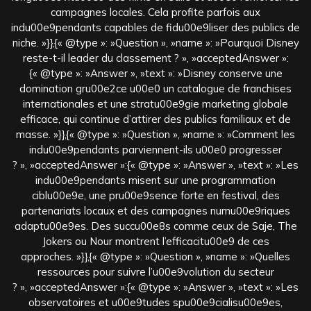
campagnes locales. Cela profite parfois aux
indu00e9pendants capables de fidu00e9liser des publics de
niche. »}},{« @type »: »Question », »name »: »Pourquoi Disney
reste-t-il leader du classement ? », »acceptedAnswer »:
{« @type »: »Answer », »text »: »Disney conserve une
domination gru00e2ce u00e0 un catalogue de franchises
internationales et une stratu00e9gie marketing globale
efficace, qui continue d’attirer des publics familiaux et de
masse. »}},{« @type »: »Question », »name »: »Comment les
indu00e9pendants parviennent-ils u00e0 progresser
? », »acceptedAnswer »:{« @type »: »Answer », »text »: »Les
indu00e9pendants misent sur une programmation
ciblu00e9e, une pru00e9sence forte en festival, des
partenariats locaux et des campagnes numu00e9riques
adaptu00e9es. Des succu00e8s comme ceux de Saje, The
Jokers ou Nour montrent l’efficacitu00e9 de ces
approches. »}},{« @type »: »Question », »name »: »Quelles
ressources pour suivre l’u00e9volution du secteur
? », »acceptedAnswer »:{« @type »: »Answer », »text »: »Les
observatoires et u00e9tudes spu00e9cialisu00e9es,