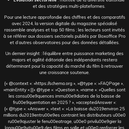
et des stratégies multi-plateformes.
Pour une lecture approfondie des chiffres et des comparatifs
avec 2024, la version digitale du magazine spécialisé
rassemble analyses et top 50 films ; les lecteurs sont invités
à se référer aux dossiers sectoriels publiés par Boxoffice Pro
et d’autres observatoires pour des données détaillées.
Un dernier insight : l’équilibre entre puissance marketing des
majors et agilité éditoriale des indépendants restera
déterminant pour la capacité du marché du film à retrouver
une croissance soutenue.
{« @context »: »https://schema.org », »@type »: »FAQPage »,
»mainEntity »:[{« @type »: »Question », »name »: »Quelles sont
les consu00e9quences immu00e9diates de la baisse de
fru00e9quentation en 2025 ? », »acceptedAnswer »:
{« @type »: »Answer », »text »: »La baisse du2019environ 25
millions du2019entru00e9es contraint les distributeurs u00e0
ru00e9ajuster le fenu00eatrage, u00e0 privilu00e9gier la
longu00e9vitu00e9 des films en salle et u00e0 renforcer les