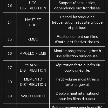
UGC
Support réseau salles,
13
DISTRIBUTION
dépendance aux franchises.
Record historique de
HAUT ET
14
fréquentation, réussite critique
COURT
et publique.
Positionnement sur films
15
KMBO
d’auteur et festival circuits.
Montée progressive grâce à
16
APOLLO FILMS
une sélection audacieuse.
PYRAMIDE
Réputation forte auprès du
17
DISTRIBUTION
public cinéphile.
MEMENTO
Petit volume mais titres à
18
DISTRIBUTION
forte longévité.
Déploiement international
19
WILD BUNCH
pour les films d’auteur.
Éditeur reconnu pour la qualité