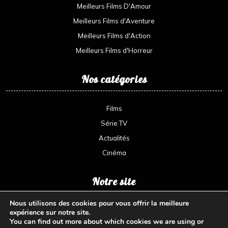
Meilleurs Films D'Amour
Meilleurs Films d'Aventure
Meilleurs Films d'Action
Meilleurs Films d'Horreur
Nos catégories
Films
Série TV
Actualités
Cinéma
Notre site
Nous utilisons des cookies pour vous offrir la meilleure
Amoureux des films et du ciné sans parler des série TV voici
expérience sur notre site.
votre site qui partage toutes les nouveautés
You can find out more about which cookies we are using or